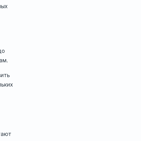
ных
до
ам.
вить
льких
тают