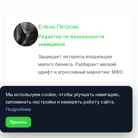
Елена Петрова
Редактор по безопасности
заёмщиков
Защищает интересы владельцев
малого бизнеса. Разбирает мелкий
шрифт и агрессивный маркетинг МФО.
Мы используем cookie, чтобы улучшать навигацию,
запоминать настройки и измерять работу сайта.
Комментарии (0)
Подробнее
Принять