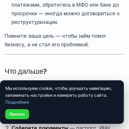
платежами, обратитесь в МФО или банк до
просрочки — иногда можно договориться о
реструктуризации.
Помните: ваша цель — чтобы займ помог
бизнесу, а не стал его проблемой.
Что дальше?
Если вы только начинаете искать срочный займ,
Мы используем cookie, чтобы улучшать навигацию,
вот что можно сделать прямо сейчас:
запоминать настройки и измерять работу сайта.
Подробнее
Оцените свою потребность
— сколько и на
Принять
какой срок.
Соберите документы
— паспорт, ИНН,